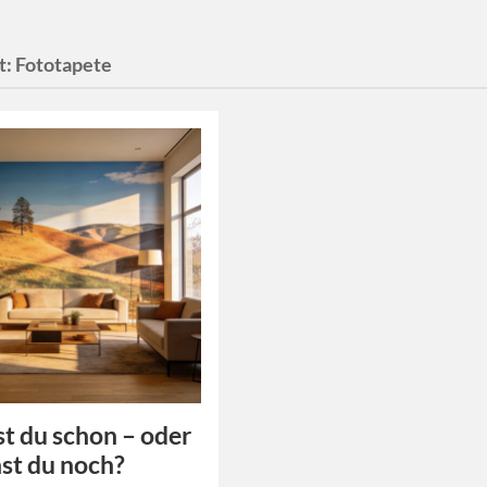
t:
Fototapete
 du schon – oder
hst du noch?