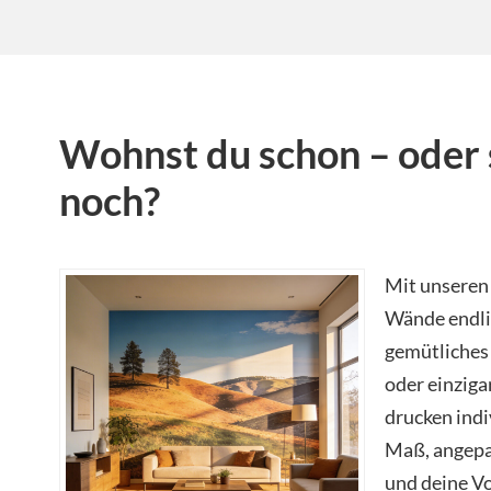
Wohnst du schon – oder 
noch?
Mit unseren 
Wände endli
gemütliches
oder einziga
drucken indi
Maß, angepa
und deine Vo