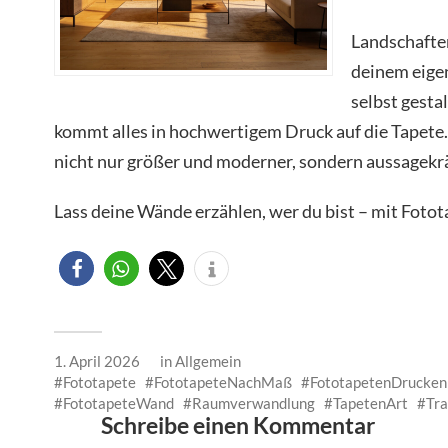
Landschaften
deinem eige
selbst gesta
kommt alles in hochwertigem Druck auf die Tapete
nicht nur größer und moderner, sondern aussagekrä
Lass deine Wände erzählen, wer du bist – mit Foto
1. April 2026
in
Allgemein
Fototapete
FototapeteNachMaß
FototapetenDrucken
FototapeteWand
Raumverwandlung
TapetenArt
Tr
Schreibe einen Kommentar