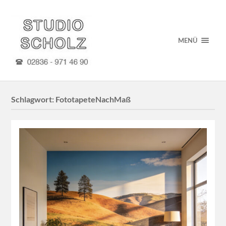
MENÜ
Schlagwort:
FototapeteNachMaß