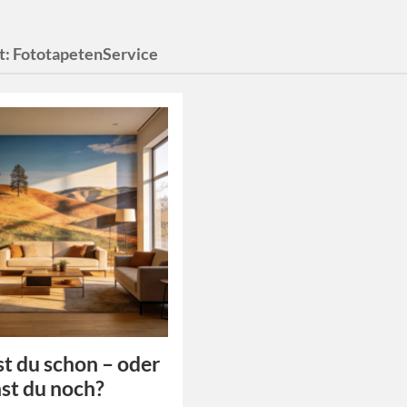
t:
FototapetenService
 du schon – oder
hst du noch?