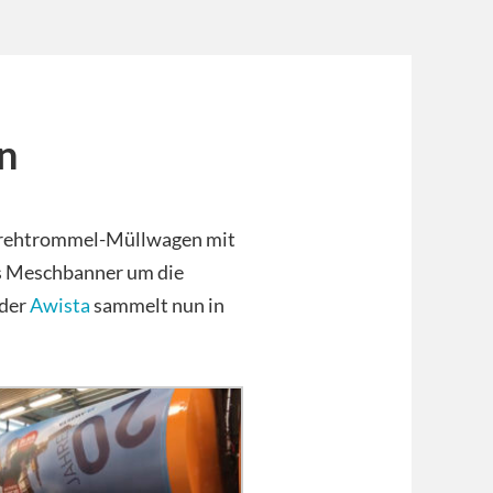
n
 Drehtrommel-Müllwagen mit
as Meschbanner um die
 der
Awista
sammelt nun in